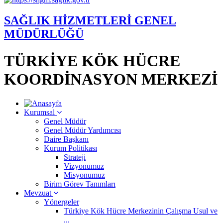
SAĞLIK HİZMETLERİ GENEL
MÜDÜRLÜĞÜ
TÜRKİYE KÖK HÜCRE
KOORDİNASYON MERKEZİ
Kurumsal
Genel Müdür
Genel Müdür Yardımcısı
Daire Başkanı
Kurum Politikası
Strateji
Vizyonumuz
Misyonumuz
Birim Görev Tanımları
Mevzuat
Yönergeler
Türkiye Kök Hücre Merkezinin Çalışma Usul ve
...