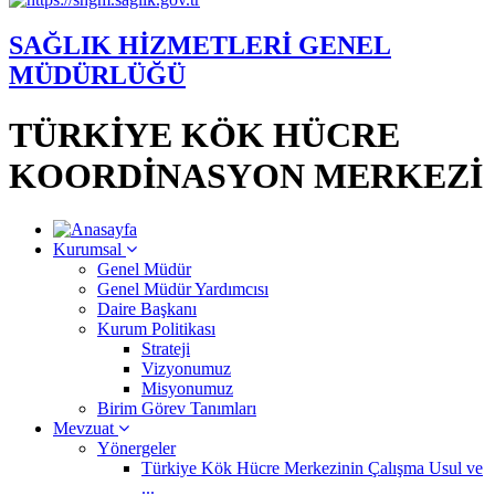
SAĞLIK HİZMETLERİ GENEL
MÜDÜRLÜĞÜ
TÜRKİYE KÖK HÜCRE
KOORDİNASYON MERKEZİ
Kurumsal
Genel Müdür
Genel Müdür Yardımcısı
Daire Başkanı
Kurum Politikası
Strateji
Vizyonumuz
Misyonumuz
Birim Görev Tanımları
Mevzuat
Yönergeler
Türkiye Kök Hücre Merkezinin Çalışma Usul ve
...